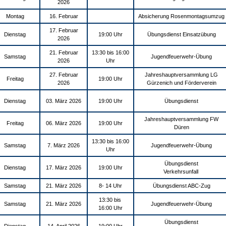
2026
Montag
16. Februar
Absicherung Rosenmontagsumzug
17. Februar
Dienstag
19:00 Uhr
Übungsdienst Einsatzübung
2026
21. Februar
13:30 bis 16:00
Samstag
Jugendfeuerwehr-Übung
2026
Uhr
27. Februar
Jahreshauptversammlung LG
Freitag
19:00 Uhr
2026
Gürzenich und Förderverein
Dienstag
03. März 2026
19:00 Uhr
Übungsdienst
Jahreshauptversammlung FW
Freitag
06. März 2026
19:00 Uhr
Düren
13:30 bis 16:00
Samstag
7. März 2026
Jugendfeuerwehr-Übung
Uhr
Übungsdienst
Dienstag
17. März 2026
19:00 Uhr
Verkehrsunfall
Samstag
21. März 2026
8- 14 Uhr
Übungsdienst ABC-Zug
13:30 bis
Samstag
21. März 2026
Jugendfeuerwehr-Übung
16:00 Uhr
Übungsdienst