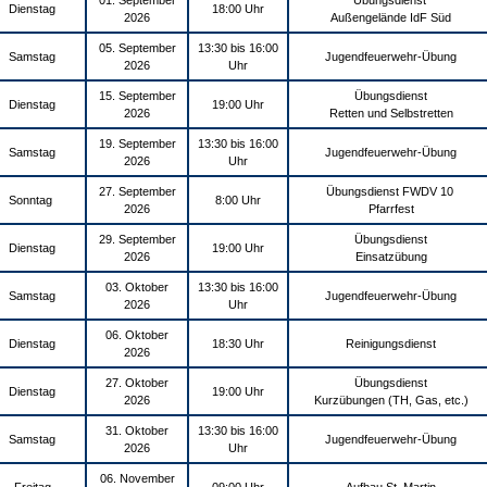
01. September
Übungsdienst
Dienstag
18:00 Uhr
2026
Außengelände IdF Süd
05. September
13:30 bis 16:00
Samstag
Jugendfeuerwehr-Übung
2026
Uhr
15. September
Übungsdienst
Dienstag
19:00 Uhr
2026
Retten und Selbstretten
19. September
13:30 bis 16:00
Samstag
Jugendfeuerwehr-Übung
2026
Uhr
27. September
Übungsdienst FWDV 10
Sonntag
8:00 Uhr
2026
Pfarrfest
29. September
Übungsdienst
Dienstag
19:00 Uhr
2026
Einsatzübung
03. Oktober
13:30 bis 16:00
Samstag
Jugendfeuerwehr-Übung
2026
Uhr
06. Oktober
Dienstag
18:30 Uhr
Reinigungsdienst
2026
27. Oktober
Übungsdienst
Dienstag
19:00 Uhr
2026
Kurzübungen (TH, Gas, etc.)
31. Oktober
13:30 bis 16:00
Samstag
Jugendfeuerwehr-Übung
2026
Uhr
06. November