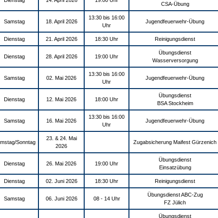
Dienstag
14. April 2026
19:00 Uhr
CSA-Übung
13:30 bis 16:00
Samstag
18. April 2026
Jugendfeuerwehr-Übung
Uhr
Dienstag
21. April 2026
18:30 Uhr
Reinigungsdienst
Übungsdienst
Dienstag
28. April 2026
19:00 Uhr
Wasserversorgung
13:30 bis 16:00
Samstag
02. Mai 2026
Jugendfeuerwehr-Übung
Uhr
Übungsdienst
Dienstag
12. Mai 2026
18:00 Uhr
BSA Stockheim
13:30 bis 16:00
Samstag
16. Mai 2026
Jugendfeuerwehr-Übung
Uhr
23. & 24. Mai
mstag/Sonntag
Zugabsicherung Maifest Gürzenich
2026
Übungsdienst
Dienstag
26. Mai 2026
19:00 Uhr
Einsatzübung
Dienstag
02. Juni 2026
18:30 Uhr
Reinigungsdienst
Übungsdienst ABC-Zug
Samstag
06. Juni 2026
08 - 14 Uhr
FZ Jülich
Übungsdienst