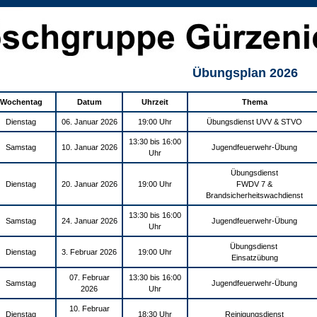
Übungsplan 2026
Wochentag
Datum
Uhrzeit
Thema
Dienstag
06. Januar 2026
19:00 Uhr
Übungsdienst UVV & STVO
13:30 bis 16:00
Samstag
10. Januar 2026
Jugendfeuerwehr-Übung
Uhr
Übungsdienst
Dienstag
20. Januar 2026
19:00 Uhr
FWDV 7 &
Brandsicherheitswachdienst
13:30 bis 16:00
Samstag
24. Januar 2026
Jugendfeuerwehr-Übung
Uhr
Übungsdienst
Dienstag
3. Februar 2026
19:00 Uhr
Einsatzübung
07. Februar
13:30 bis 16:00
Samstag
Jugendfeuerwehr-Übung
2026
Uhr
10. Februar
Dienstag
18:30 Uhr
Reinigungsdienst