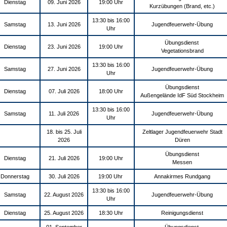
Dienstag
09. Juni 2026
19:00 Uhr
Kurzübungen (Brand, etc.)
13:30 bis 16:00
Samstag
13. Juni 2026
Jugendfeuerwehr-Übung
Uhr
Übungsdienst
Dienstag
23. Juni 2026
19:00 Uhr
Vegetationsbrand
13:30 bis 16:00
Samstag
27. Juni 2026
Jugendfeuerwehr-Übung
Uhr
Übungsdienst
Dienstag
07. Juli 2026
18:00 Uhr
Außengelände IdF Süd Stockheim
13:30 bis 16:00
Samstag
11. Juli 2026
Jugendfeuerwehr-Übung
Uhr
18. bis 25. Juli
Zeltlager Jugendfeuerwehr Stadt
2026
Düren
Übungsdienst
Dienstag
21. Juli 2026
19:00 Uhr
Messen
Donnerstag
30. Juli 2026
19:00 Uhr
Annakirmes Rundgang
13:30 bis 16:00
Samstag
22. August 2026
Jugendfeuerwehr-Übung
Uhr
Dienstag
25. August 2026
18:30 Uhr
Reinigungsdienst