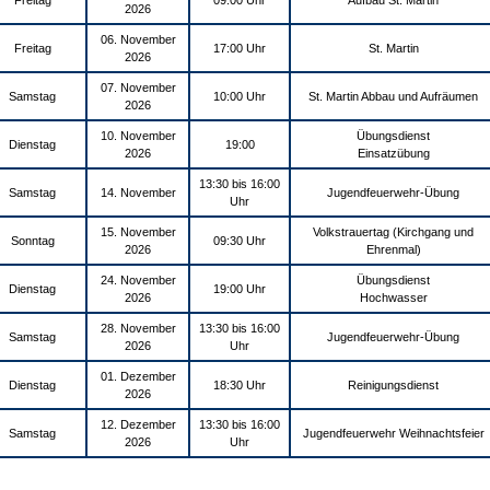
Freitag
09:00 Uhr
Aufbau St. Martin
2026
06. November
Freitag
17:00 Uhr
St. Martin
2026
07. November
Samstag
10:00 Uhr
St. Martin Abbau und Aufräumen
2026
10. November
Übungsdienst
Dienstag
19:00
2026
Einsatzübung
13:30 bis 16:00
Samstag
14. November
Jugendfeuerwehr-Übung
Uhr
15. November
Volkstrauertag (Kirchgang und
Sonntag
09:30 Uhr
2026
Ehrenmal)
24. November
Übungsdienst
Dienstag
19:00 Uhr
2026
Hochwasser
28. November
13:30 bis 16:00
Samstag
Jugendfeuerwehr-Übung
2026
Uhr
01. Dezember
Dienstag
18:30 Uhr
Reinigungsdienst
2026
12. Dezember
13:30 bis 16:00
Samstag
Jugendfeuerwehr Weihnachtsfeier
2026
Uhr